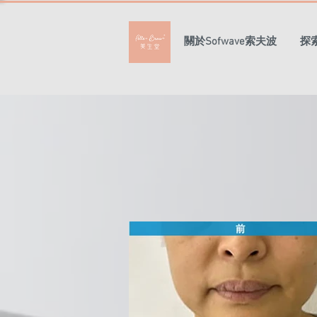
關於Sofwave索夫波
探