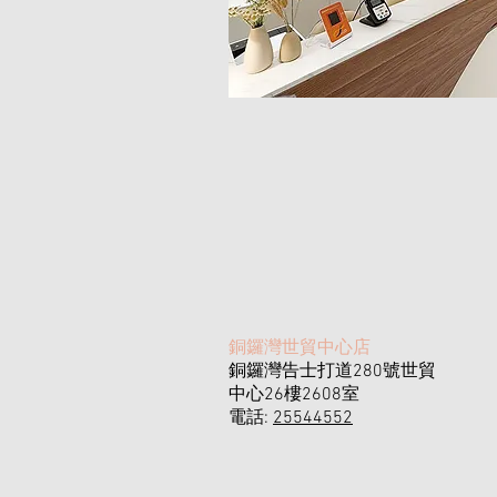
​銅鑼灣世貿中心店
銅鑼灣告士打道280號世貿
中心26樓2608室
電話:
25544552