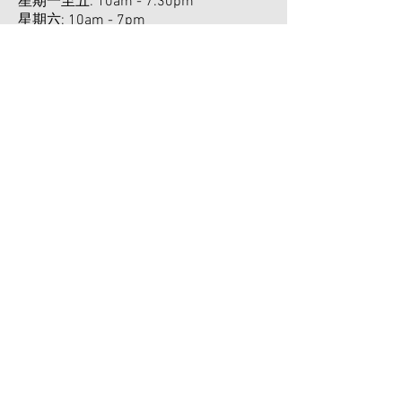
星期一至五: 10am - 7:30pm
星期六: 10am - 7pm ​
​星期日及勞工假期休息
​了解更多