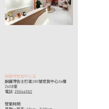
​銅鑼灣世貿中心店
銅鑼灣告士打道280號世貿中心26樓
2608室
電話:
25544552
營業時間: